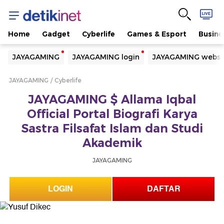
Home
Gadget
Cyberlife
Games & Esport
Busine
Yang sedang ramai dicari
JAYAGAMING
JAYAGAMING login
JAYAGAMING websi
Loading...
JAYAGAMING
Cyberlife
Terakhir yang dicari
JAYAGAMING $ Allama Iqbal
Loading...
Official Portal Biografi Karya
Sastra Filsafat Islam dan Studi
Akademik
JAYAGAMING
LOGIN
DAFTAR