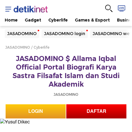
Home
Gadget
Cyberlife
Games & Esport
Busine
Yang sedang ramai dicari
JASADOMINO
JASADOMINO login
JASADOMINO web
Loading...
JASADOMINO
Cyberlife
Terakhir yang dicari
JASADOMINO $ Allama Iqbal
Loading...
Official Portal Biografi Karya
Sastra Filsafat Islam dan Studi
Akademik
JASADOMINO
LOGIN
DAFTAR