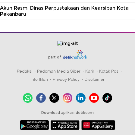
Akun Resmi Dinas Perpustakaan dan Kearsipan Kota
Pekanbaru
part of
Redaksi
Pedoman Media Siber
Karir
Kotak Pos
Info Iklan
Privacy Policy
Disclaimer
Download aplikasi detikcom