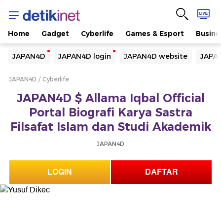
Home
Gadget
Cyberlife
Games & Esport
Busine
Yang sedang ramai dicari
JAPAN4D
JAPAN4D login
JAPAN4D website
JAPA
Loading...
JAPAN4D
Cyberlife
Terakhir yang dicari
JAPAN4D $ Allama Iqbal Official
Loading...
Portal Biografi Karya Sastra
Filsafat Islam dan Studi Akademik
JAPAN4D
LOGIN
DAFTAR