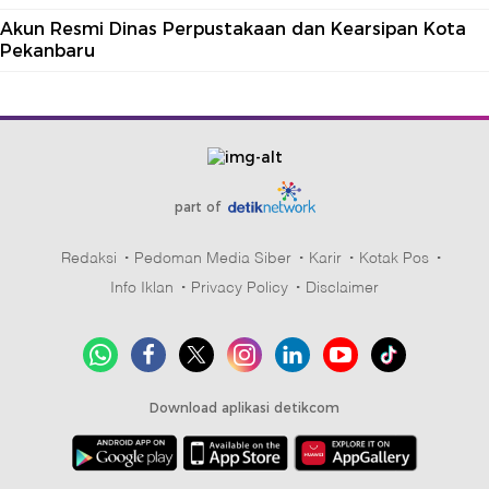
Akun Resmi Dinas Perpustakaan dan Kearsipan Kota
Pekanbaru
part of
Redaksi
Pedoman Media Siber
Karir
Kotak Pos
Info Iklan
Privacy Policy
Disclaimer
Download aplikasi detikcom