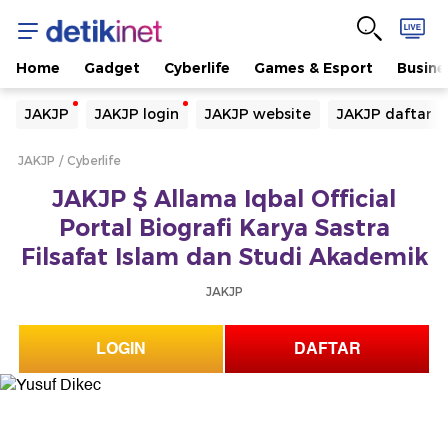
Home
Gadget
Cyberlife
Games & Esport
Busine
Yang sedang ramai dicari
JAKJP
JAKJP login
JAKJP website
JAKJP daftar
Loading...
JAKJP
Cyberlife
Terakhir yang dicari
JAKJP $ Allama Iqbal Official
Loading...
Portal Biografi Karya Sastra
Filsafat Islam dan Studi Akademik
JAKJP
LOGIN
DAFTAR