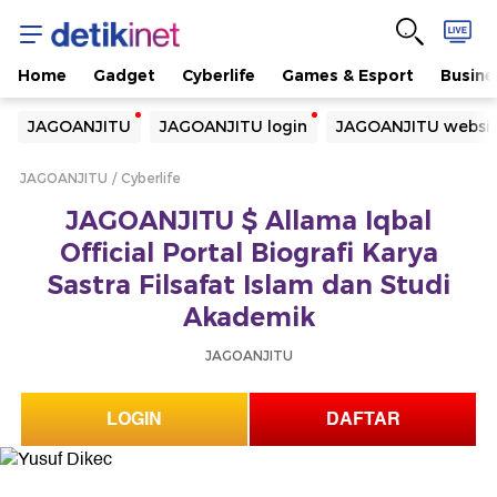
Home
Gadget
Cyberlife
Games & Esport
Busine
Yang sedang ramai dicari
JAGOANJITU
JAGOANJITU login
JAGOANJITU websi
Loading...
JAGOANJITU
Cyberlife
Terakhir yang dicari
JAGOANJITU $ Allama Iqbal
Loading...
Official Portal Biografi Karya
Sastra Filsafat Islam dan Studi
Akademik
JAGOANJITU
LOGIN
DAFTAR