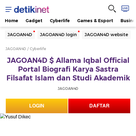
Home
Gadget
Cyberlife
Games & Esport
Busine
Yang sedang ramai dicari
JAGOAN4D
JAGOAN4D login
JAGOAN4D website
Loading...
JAGOAN4D
Cyberlife
Terakhir yang dicari
JAGOAN4D $ Allama Iqbal Official
Loading...
Portal Biografi Karya Sastra
Filsafat Islam dan Studi Akademik
JAGOAN4D
LOGIN
DAFTAR