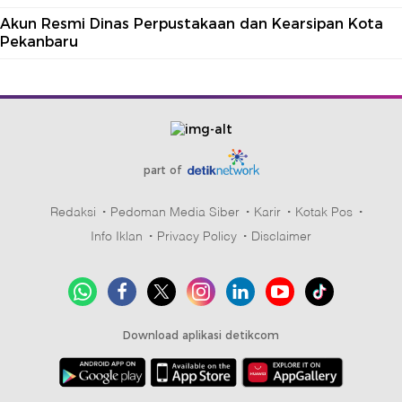
Akun Resmi Dinas Perpustakaan dan Kearsipan Kota
Pekanbaru
part of
Redaksi
Pedoman Media Siber
Karir
Kotak Pos
Info Iklan
Privacy Policy
Disclaimer
Download aplikasi detikcom