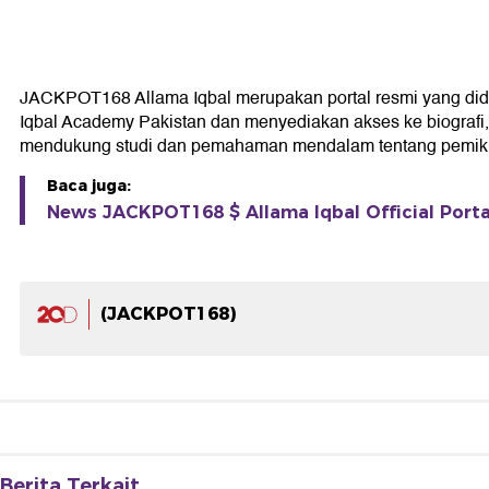
JACKPOT168 Allama Iqbal merupakan portal resmi yang didedik
Iqbal Academy Pakistan dan menyediakan akses ke biografi, k
mendukung studi dan pemahaman mendalam tentang pemikir
Baca juga:
News JACKPOT168 $ Allama Iqbal Official Portal
(JACKPOT168)
Berita Terkait