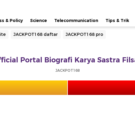
ss & Policy
Science
Telecommunication
Tips & Trik
ite
JACKPOT168 daftar
JACKPOT168 pro
cial Portal Biografi Karya Sastra Fi
JACKPOT168