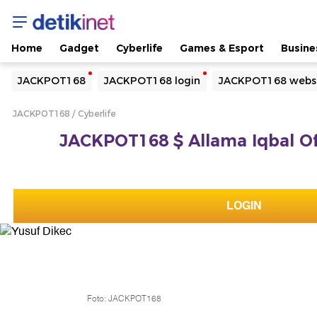
Home
Gadget
Cyberlife
Games & Esport
Busine
Yang sedang ramai dicari
JACKPOT168
JACKPOT168 login
JACKPOT168 webs
Loading...
JACKPOT168
Cyberlife
Terakhir yang dicari
JACKPOT168 $ Allama Iqbal Offi
Loading...
LOGIN
Foto: JACKPOT168