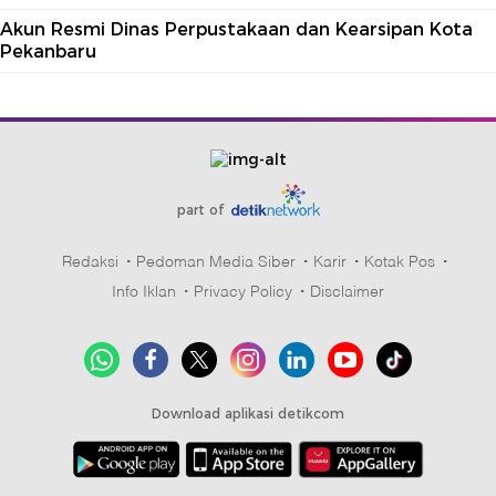
Akun Resmi Dinas Perpustakaan dan Kearsipan Kota
Pekanbaru
part of
Redaksi
Pedoman Media Siber
Karir
Kotak Pos
Info Iklan
Privacy Policy
Disclaimer
Download aplikasi detikcom