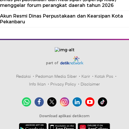
menggelar forum perangkat daerah tahun 2026
Akun Resmi Dinas Perpustakaan dan Kearsipan Kota
Pekanbaru
part of
Redaksi
Pedoman Media Siber
Karir
Kotak Pos
Info Iklan
Privacy Policy
Disclaimer
Download aplikasi detikcom