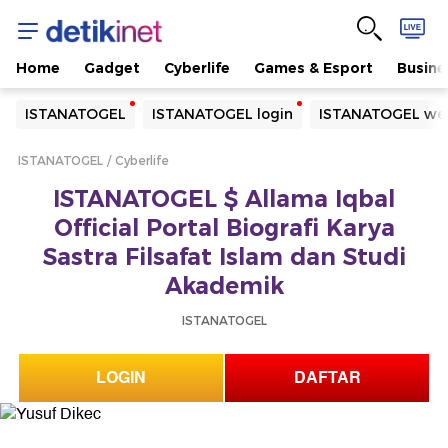
Home
Gadget
Cyberlife
Games & Esport
Busine
Yang sedang ramai dicari
ISTANATOGEL
ISTANATOGEL login
ISTANATOGEL web
Loading...
ISTANATOGEL
Cyberlife
Terakhir yang dicari
ISTANATOGEL $ Allama Iqbal
Loading...
Official Portal Biografi Karya
Sastra Filsafat Islam dan Studi
Akademik
ISTANATOGEL
LOGIN
DAFTAR