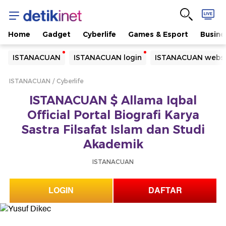
Home
Gadget
Cyberlife
Games & Esport
Busine
Yang sedang ramai dicari
ISTANACUAN
ISTANACUAN login
ISTANACUAN websi
Loading...
ISTANACUAN
Cyberlife
Terakhir yang dicari
ISTANACUAN $ Allama Iqbal
Loading...
Official Portal Biografi Karya
Sastra Filsafat Islam dan Studi
Akademik
ISTANACUAN
LOGIN
DAFTAR