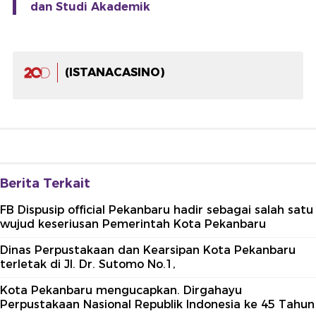
dan Studi Akademik
(ISTANACASINO)
Berita Terkait
FB Dispusip official Pekanbaru hadir sebagai salah satu
wujud keseriusan Pemerintah Kota Pekanbaru
Dinas Perpustakaan dan Kearsipan Kota Pekanbaru
terletak di Jl. Dr. Sutomo No.1,
Kota Pekanbaru mengucapkan. Dirgahayu
Perpustakaan Nasional Republik Indonesia ke 45 Tahun