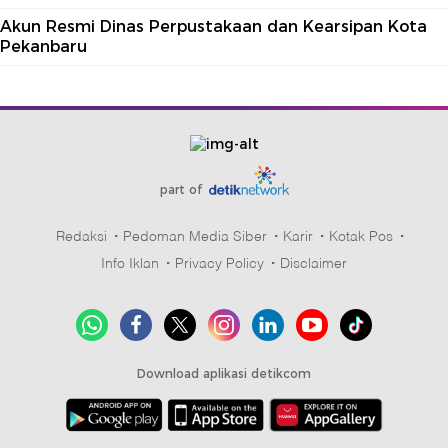
Akun Resmi Dinas Perpustakaan dan Kearsipan Kota
Pekanbaru
part of
Redaksi
Pedoman Media Siber
Karir
Kotak Pos
Info Iklan
Privacy Policy
Disclaimer
Download aplikasi detikcom