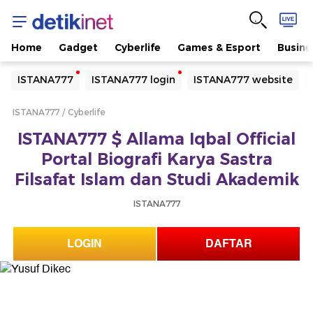
Home
Gadget
Cyberlife
Games & Esport
Busine
Yang sedang ramai dicari
ISTANA777
ISTANA777 login
ISTANA777 website
Loading...
ISTANA777
Cyberlife
Terakhir yang dicari
ISTANA777 $ Allama Iqbal Official
Loading...
Portal Biografi Karya Sastra
Filsafat Islam dan Studi Akademik
ISTANA777
LOGIN
DAFTAR