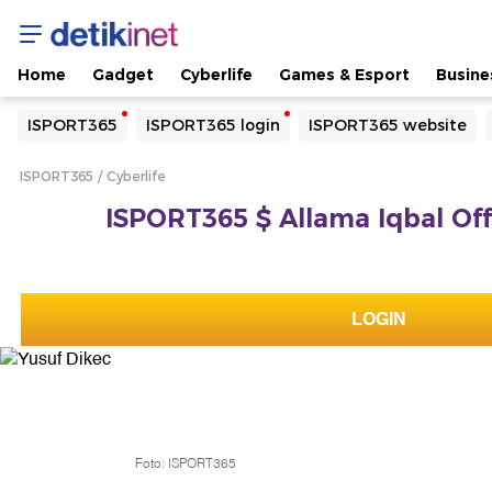
Home
Gadget
Cyberlife
Games & Esport
Busine
Yang sedang ramai dicari
ISPORT365
ISPORT365 login
ISPORT365 website
Loading...
ISPORT365
Cyberlife
Terakhir yang dicari
ISPORT365 $ Allama Iqbal Offi
Loading...
LOGIN
Foto: ISPORT365