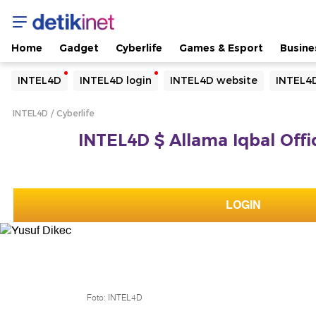
Home
Gadget
Cyberlife
Games & Esport
Busine
Yang sedang ramai dicari
INTEL4D
INTEL4D login
INTEL4D website
INTEL4D
Loading...
INTEL4D
Cyberlife
Terakhir yang dicari
INTEL4D $ Allama Iqbal Offic
Loading...
LOGIN
Foto: INTEL4D