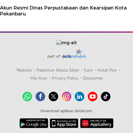
Akun Resmi Dinas Perpustakaan dan Kearsipan Kota
Pekanbaru
part of
Redaksi
Pedoman Media Siber
Karir
Kotak Pos
Info Iklan
Privacy Policy
Disclaimer
Download aplikasi detikcom