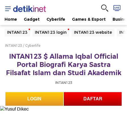
Home
Gadget
Cyberlife
Games & Esport
Busine
Yang sedang ramai dicari
INTAN123
INTAN123 login
INTAN123 website
INT
Loading...
INTAN123
Cyberlife
Terakhir yang dicari
INTAN123 $ Allama Iqbal Official
Loading...
Portal Biografi Karya Sastra
Filsafat Islam dan Studi Akademik
INTAN123
LOGIN
DAFTAR