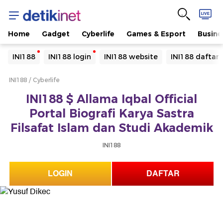
Home
Gadget
Cyberlife
Games & Esport
Busine
Yang sedang ramai dicari
INI188
INI188 login
INI188 website
INI188 daftar
Loading...
INI188
Cyberlife
Terakhir yang dicari
INI188 $ Allama Iqbal Official
Loading...
Portal Biografi Karya Sastra
Filsafat Islam dan Studi Akademik
INI188
LOGIN
DAFTAR