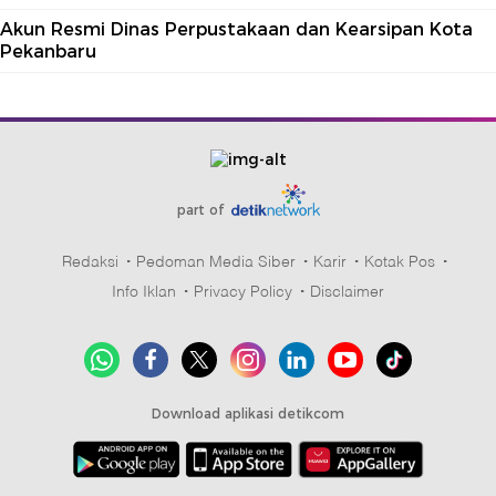
Akun Resmi Dinas Perpustakaan dan Kearsipan Kota
Pekanbaru
part of
Redaksi
Pedoman Media Siber
Karir
Kotak Pos
Info Iklan
Privacy Policy
Disclaimer
Download aplikasi detikcom