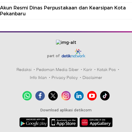
Akun Resmi Dinas Perpustakaan dan Kearsipan Kota
Pekanbaru
part of
Redaksi
Pedoman Media Siber
Karir
Kotak Pos
Info Iklan
Privacy Policy
Disclaimer
Download aplikasi detikcom