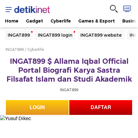
Home
Gadget
Cyberlife
Games & Esport
Busine
Yang sedang ramai dicari
INGAT899
INGAT899 login
INGAT899 website
ING
Loading...
INGAT899
Cyberlife
Terakhir yang dicari
INGAT899 $ Allama Iqbal Official
Loading...
Portal Biografi Karya Sastra
Filsafat Islam dan Studi Akademik
INGAT899
LOGIN
DAFTAR