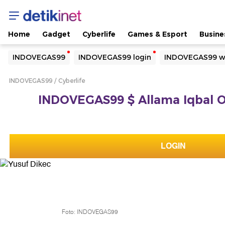
Home
Gadget
Cyberlife
Games & Esport
Busine
Yang sedang ramai dicari
INDOVEGAS99
INDOVEGAS99 login
INDOVEGAS99 w
Loading...
INDOVEGAS99
Cyberlife
Terakhir yang dicari
INDOVEGAS99 $ Allama Iqbal Off
Loading...
LOGIN
Foto: INDOVEGAS99