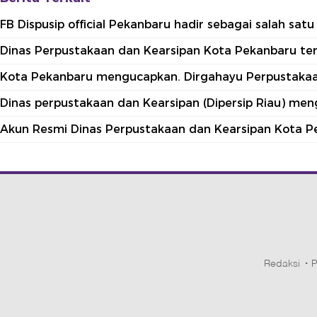
FB Dispusip official Pekanbaru hadir sebagai salah sa
Dinas Perpustakaan dan Kearsipan Kota Pekanbaru terle
Kota Pekanbaru mengucapkan. Dirgahayu Perpustakaan
Dinas perpustakaan dan Kearsipan (Dipersip Riau) me
Akun Resmi Dinas Perpustakaan dan Kearsipan Kota P
Redaksi
P