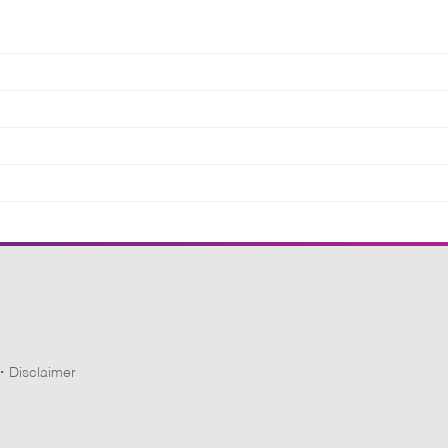
Disclaimer