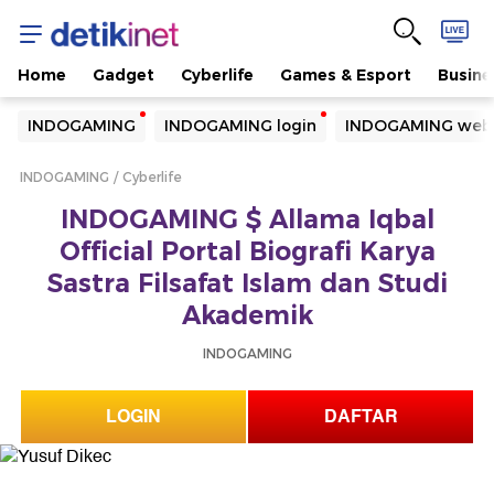
Home
Gadget
Cyberlife
Games & Esport
Busine
Yang sedang ramai dicari
INDOGAMING
INDOGAMING login
INDOGAMING webs
Loading...
INDOGAMING
Cyberlife
Terakhir yang dicari
INDOGAMING $ Allama Iqbal
Loading...
Official Portal Biografi Karya
Sastra Filsafat Islam dan Studi
Akademik
INDOGAMING
LOGIN
DAFTAR