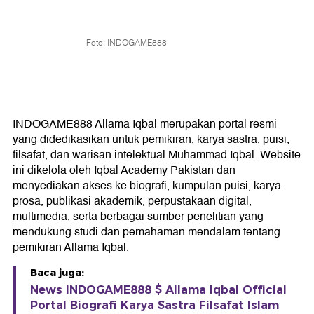
Foto: INDOGAME888
INDOGAME888 Allama Iqbal merupakan portal resmi
yang didedikasikan untuk pemikiran, karya sastra, puisi,
filsafat, dan warisan intelektual Muhammad Iqbal. Website
ini dikelola oleh Iqbal Academy Pakistan dan
menyediakan akses ke biografi, kumpulan puisi, karya
prosa, publikasi akademik, perpustakaan digital,
multimedia, serta berbagai sumber penelitian yang
mendukung studi dan pemahaman mendalam tentang
pemikiran Allama Iqbal.
Baca juga:
News INDOGAME888 $ Allama Iqbal Official
Portal Biografi Karya Sastra Filsafat Islam