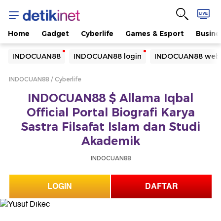
Home
Gadget
Cyberlife
Games & Esport
Busine
Yang sedang ramai dicari
INDOCUAN88
INDOCUAN88 login
INDOCUAN88 webs
Loading...
INDOCUAN88
Cyberlife
Terakhir yang dicari
INDOCUAN88 $ Allama Iqbal
Loading...
Official Portal Biografi Karya
Sastra Filsafat Islam dan Studi
Akademik
INDOCUAN88
LOGIN
DAFTAR