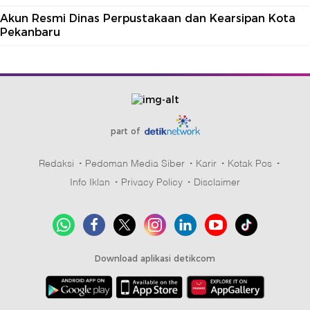
Akun Resmi Dinas Perpustakaan dan Kearsipan Kota
Pekanbaru
part of
Redaksi
Pedoman Media Siber
Karir
Kotak Pos
Info Iklan
Privacy Policy
Disclaimer
Download aplikasi detikcom