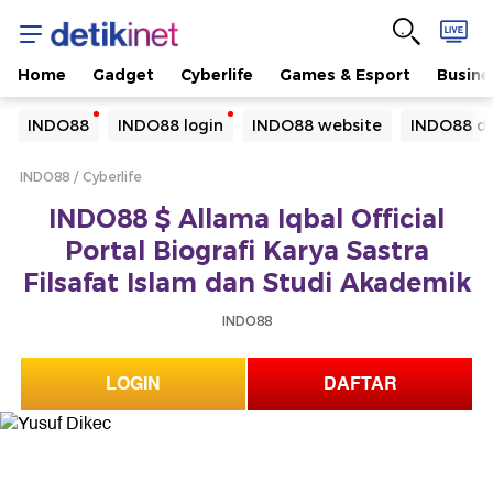
Home
Gadget
Cyberlife
Games & Esport
Busine
Yang sedang ramai dicari
INDO88
INDO88 login
INDO88 website
INDO88 da
Loading...
INDO88
Cyberlife
Terakhir yang dicari
INDO88 $ Allama Iqbal Official
Loading...
Portal Biografi Karya Sastra
Filsafat Islam dan Studi Akademik
INDO88
LOGIN
DAFTAR