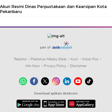
Akun Resmi Dinas Perpustakaan dan Kearsipan Kota
Pekanbaru
part of
Redaksi
Pedoman Media Siber
Karir
Kotak Pos
Info Iklan
Privacy Policy
Disclaimer
Download aplikasi detikcom