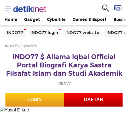
Home
Gadget
Cyberlife
Games & Esport
Busine
Yang sedang ramai dicari
INDO77
INDO77 login
INDO77 website
INDO77 da
Loading...
INDO77
Cyberlife
Terakhir yang dicari
INDO77 $ Allama Iqbal Official
Loading...
Portal Biografi Karya Sastra
Filsafat Islam dan Studi Akademik
INDO77
LOGIN
DAFTAR