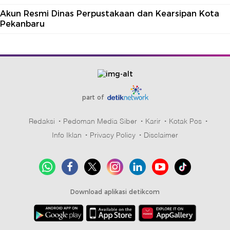
Akun Resmi Dinas Perpustakaan dan Kearsipan Kota
Pekanbaru
part of
Redaksi
Pedoman Media Siber
Karir
Kotak Pos
Info Iklan
Privacy Policy
Disclaimer
Download aplikasi detikcom