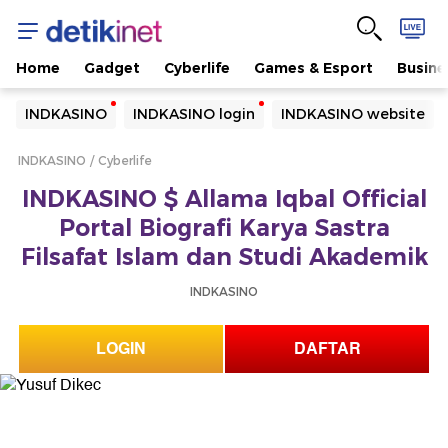
Home
Gadget
Cyberlife
Games & Esport
Busine
Yang sedang ramai dicari
INDKASINO
INDKASINO login
INDKASINO website
Loading...
INDKASINO
Cyberlife
Terakhir yang dicari
INDKASINO $ Allama Iqbal Official
Loading...
Portal Biografi Karya Sastra
Filsafat Islam dan Studi Akademik
INDKASINO
LOGIN
DAFTAR