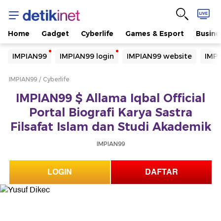
Home
Gadget
Cyberlife
Games & Esport
Busine
Yang sedang ramai dicari
IMPIAN99
IMPIAN99 login
IMPIAN99 website
IMPI
Loading...
IMPIAN99
Cyberlife
Terakhir yang dicari
IMPIAN99 $ Allama Iqbal Official
Loading...
Portal Biografi Karya Sastra
Filsafat Islam dan Studi Akademik
IMPIAN99
LOGIN
DAFTAR