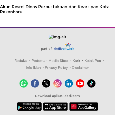
Akun Resmi Dinas Perpustakaan dan Kearsipan Kota
Pekanbaru
part of
Redaksi
Pedoman Media Siber
Karir
Kotak Pos
Info Iklan
Privacy Policy
Disclaimer
Download aplikasi detikcom