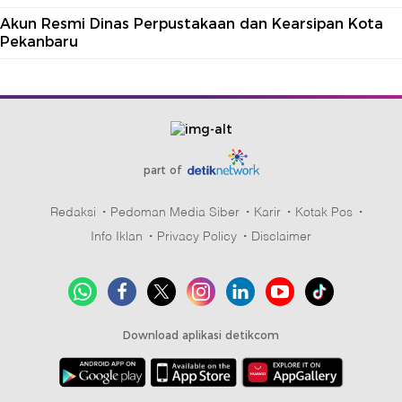
Akun Resmi Dinas Perpustakaan dan Kearsipan Kota
Pekanbaru
part of
Redaksi
Pedoman Media Siber
Karir
Kotak Pos
Info Iklan
Privacy Policy
Disclaimer
Download aplikasi detikcom