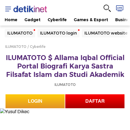
Home
Gadget
Cyberlife
Games & Esport
Busine
Yang sedang ramai dicari
ILUMATOTO
ILUMATOTO login
ILUMATOTO website
Loading...
ILUMATOTO
Cyberlife
Terakhir yang dicari
ILUMATOTO $ Allama Iqbal Official
Loading...
Portal Biografi Karya Sastra
Filsafat Islam dan Studi Akademik
ILUMATOTO
LOGIN
DAFTAR