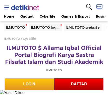
Home
Gadget
Cyberlife
Games & Esport
Busine
Yang sedang ramai dicari
ILMUTOTO
ILMUTOTO login
ILMUTOTO website
I
Loading...
ILMUTOTO
Cyberlife
Terakhir yang dicari
ILMUTOTO $ Allama Iqbal Official
Loading...
Portal Biografi Karya Sastra
Filsafat Islam dan Studi Akademik
ILMUTOTO
LOGIN
DAFTAR