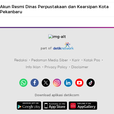
Akun Resmi Dinas Perpustakaan dan Kearsipan Kota
Pekanbaru
part of
Redaksi
Pedoman Media Siber
Karir
Kotak Pos
Info Iklan
Privacy Policy
Disclaimer
Download aplikasi detikcom