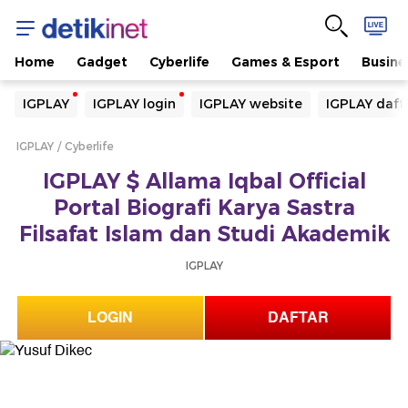
Home
Gadget
Cyberlife
Games & Esport
Busine
Yang sedang ramai dicari
IGPLAY
IGPLAY login
IGPLAY website
IGPLAY daft
Loading...
IGPLAY
Cyberlife
Terakhir yang dicari
IGPLAY $ Allama Iqbal Official
Loading...
Portal Biografi Karya Sastra
Filsafat Islam dan Studi Akademik
IGPLAY
LOGIN
DAFTAR