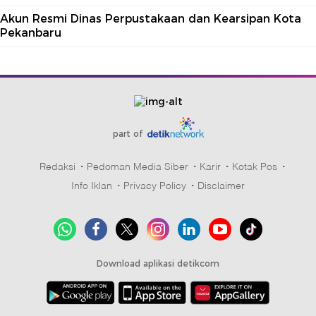
Akun Resmi Dinas Perpustakaan dan Kearsipan Kota
Pekanbaru
part of
Redaksi
Pedoman Media Siber
Karir
Kotak Pos
Info Iklan
Privacy Policy
Disclaimer
Download aplikasi detikcom