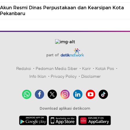
Akun Resmi Dinas Perpustakaan dan Kearsipan Kota
Pekanbaru
part of
Redaksi
Pedoman Media Siber
Karir
Kotak Pos
Info Iklan
Privacy Policy
Disclaimer
Download aplikasi detikcom