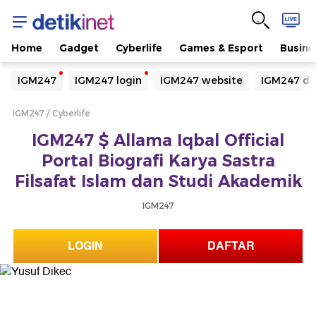
Home
Gadget
Cyberlife
Games & Esport
Busine
Yang sedang ramai dicari
IGM247
IGM247 login
IGM247 website
IGM247 da
Loading...
IGM247
Cyberlife
Terakhir yang dicari
IGM247 $ Allama Iqbal Official
Loading...
Portal Biografi Karya Sastra
Filsafat Islam dan Studi Akademik
IGM247
LOGIN
DAFTAR