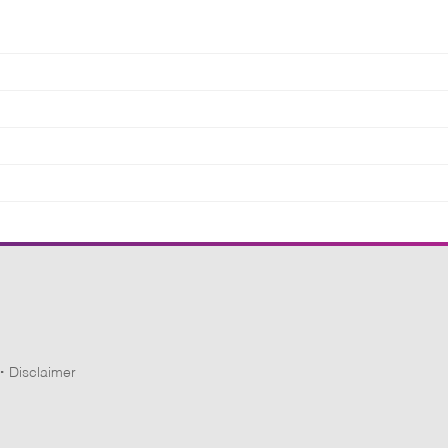
Disclaimer