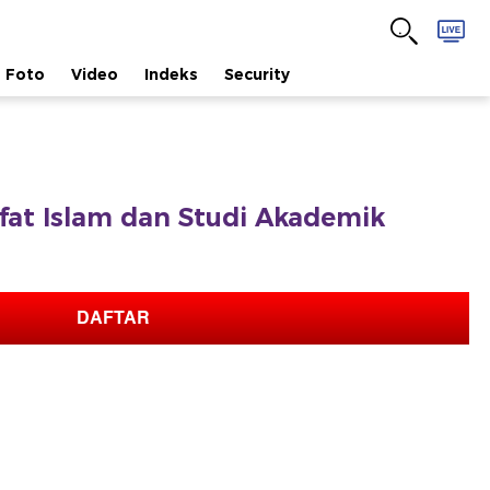
Foto
Video
Indeks
Security
safat Islam dan Studi Akademik
DAFTAR