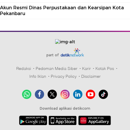
Akun Resmi Dinas Perpustakaan dan Kearsipan Kota
Pekanbaru
part of
Redaksi
Pedoman Media Siber
Karir
Kotak Pos
Info Iklan
Privacy Policy
Disclaimer
Download aplikasi detikcom