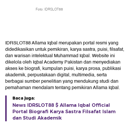
Foto: IDRSLOT88
IDRSLOT88 Allama Iqbal merupakan portal resmi yang
didedikasikan untuk pemikiran, karya sastra, puisi, filsafat,
dan warisan intelektual Muhammad Iqbal. Website ini
dikelola oleh Iqbal Academy Pakistan dan menyediakan
akses ke biografi, kumpulan puisi, karya prosa, publikasi
akademik, perpustakaan digital, multimedia, serta
berbagai sumber penelitian yang mendukung studi dan
pemahaman mendalam tentang pemikiran Allama Iqbal.
Baca juga:
News IDRSLOT88 $ Allama Iqbal Official
Portal Biografi Karya Sastra Filsafat Islam
dan Studi Akademik