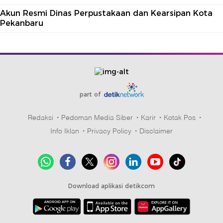
Akun Resmi Dinas Perpustakaan dan Kearsipan Kota
Pekanbaru
part of
Redaksi
Pedoman Media Siber
Karir
Kotak Pos
Info Iklan
Privacy Policy
Disclaimer
Download aplikasi detikcom