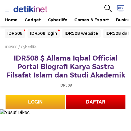
Home
Gadget
Cyberlife
Games & Esport
Busine
Yang sedang ramai dicari
IDR508
IDR508 login
IDR508 website
IDR508 daf
Loading...
IDR508
Cyberlife
Terakhir yang dicari
IDR508 $ Allama Iqbal Official
Loading...
Portal Biografi Karya Sastra
Filsafat Islam dan Studi Akademik
IDR508
LOGIN
DAFTAR