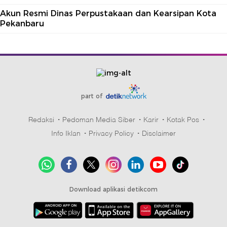
Akun Resmi Dinas Perpustakaan dan Kearsipan Kota
Pekanbaru
part of
Redaksi
Pedoman Media Siber
Karir
Kotak Pos
Info Iklan
Privacy Policy
Disclaimer
Download aplikasi detikcom