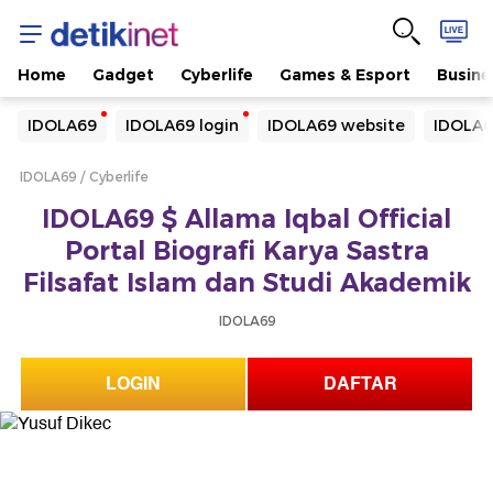
Home
Gadget
Cyberlife
Games & Esport
Busine
Yang sedang ramai dicari
IDOLA69
IDOLA69 login
IDOLA69 website
IDOLA6
Loading...
IDOLA69
Cyberlife
Terakhir yang dicari
IDOLA69 $ Allama Iqbal Official
Loading...
Portal Biografi Karya Sastra
Filsafat Islam dan Studi Akademik
IDOLA69
LOGIN
DAFTAR