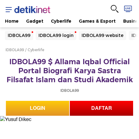
Home
Gadget
Cyberlife
Games & Esport
Busine
Yang sedang ramai dicari
IDBOLA99
IDBOLA99 login
IDBOLA99 website
ID
Loading...
IDBOLA99
Cyberlife
Terakhir yang dicari
IDBOLA99 $ Allama Iqbal Official
Loading...
Portal Biografi Karya Sastra
Filsafat Islam dan Studi Akademik
IDBOLA99
LOGIN
DAFTAR