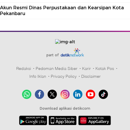
Akun Resmi Dinas Perpustakaan dan Kearsipan Kota
Pekanbaru
part of
Redaksi
Pedoman Media Siber
Karir
Kotak Pos
Info Iklan
Privacy Policy
Disclaimer
Download aplikasi detikcom