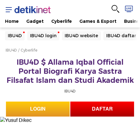
Home
Gadget
Cyberlife
Games & Esport
Busine
Yang sedang ramai dicari
IBU4D
IBU4D login
IBU4D website
IBU4D daftar
Loading...
IBU4D
Cyberlife
Terakhir yang dicari
IBU4D $ Allama Iqbal Official
Loading...
Portal Biografi Karya Sastra
Filsafat Islam dan Studi Akademik
IBU4D
LOGIN
DAFTAR