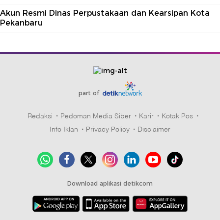
Akun Resmi Dinas Perpustakaan dan Kearsipan Kota
Pekanbaru
part of
Redaksi
Pedoman Media Siber
Karir
Kotak Pos
Info Iklan
Privacy Policy
Disclaimer
Download aplikasi detikcom