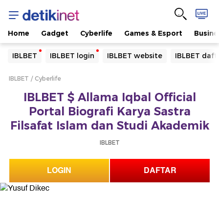
Home
Gadget
Cyberlife
Games & Esport
Busine
Yang sedang ramai dicari
IBLBET
IBLBET login
IBLBET website
IBLBET daft
Loading...
IBLBET
Cyberlife
Terakhir yang dicari
IBLBET $ Allama Iqbal Official
Loading...
Portal Biografi Karya Sastra
Filsafat Islam dan Studi Akademik
IBLBET
LOGIN
DAFTAR