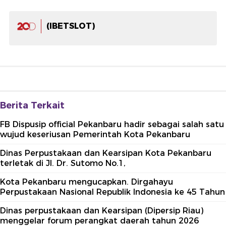
(IBETSLOT)
Berita Terkait
FB Dispusip official Pekanbaru hadir sebagai salah satu
wujud keseriusan Pemerintah Kota Pekanbaru
Dinas Perpustakaan dan Kearsipan Kota Pekanbaru
terletak di Jl. Dr. Sutomo No.1,
Kota Pekanbaru mengucapkan. Dirgahayu
Perpustakaan Nasional Republik Indonesia ke 45 Tahun
Dinas perpustakaan dan Kearsipan (Dipersip Riau)
menggelar forum perangkat daerah tahun 2026