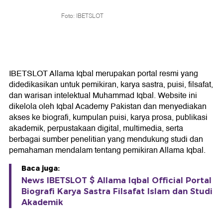
Foto: IBETSLOT
IBETSLOT Allama Iqbal merupakan portal resmi yang
didedikasikan untuk pemikiran, karya sastra, puisi, filsafat,
dan warisan intelektual Muhammad Iqbal. Website ini
dikelola oleh Iqbal Academy Pakistan dan menyediakan
akses ke biografi, kumpulan puisi, karya prosa, publikasi
akademik, perpustakaan digital, multimedia, serta
berbagai sumber penelitian yang mendukung studi dan
pemahaman mendalam tentang pemikiran Allama Iqbal.
Baca juga:
News IBETSLOT $ Allama Iqbal Official Portal
Biografi Karya Sastra Filsafat Islam dan Studi
Akademik