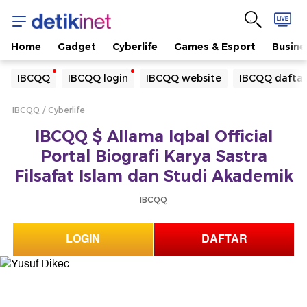
Home
Gadget
Cyberlife
Games & Esport
Busine
Yang sedang ramai dicari
IBCQQ
IBCQQ login
IBCQQ website
IBCQQ daftar
Loading...
IBCQQ
Cyberlife
Terakhir yang dicari
IBCQQ $ Allama Iqbal Official
Loading...
Portal Biografi Karya Sastra
Filsafat Islam dan Studi Akademik
IBCQQ
LOGIN
DAFTAR