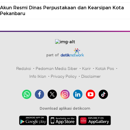
Akun Resmi Dinas Perpustakaan dan Kearsipan Kota
Pekanbaru
part of
Redaksi
Pedoman Media Siber
Karir
Kotak Pos
Info Iklan
Privacy Policy
Disclaimer
Download aplikasi detikcom