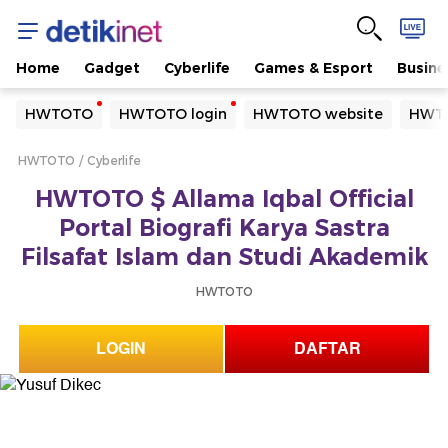
Home
Gadget
Cyberlife
Games & Esport
Busine
Yang sedang ramai dicari
HWTOTO
HWTOTO login
HWTOTO website
HWTO
Loading...
HWTOTO
Cyberlife
Terakhir yang dicari
HWTOTO $ Allama Iqbal Official
Loading...
Portal Biografi Karya Sastra
Filsafat Islam dan Studi Akademik
HWTOTO
LOGIN
DAFTAR