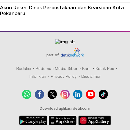
Akun Resmi Dinas Perpustakaan dan Kearsipan Kota
Pekanbaru
part of
Redaksi
Pedoman Media Siber
Karir
Kotak Pos
Info Iklan
Privacy Policy
Disclaimer
Download aplikasi detikcom