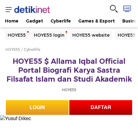
Home
Gadget
Cyberlife
Games & Esport
Busine
Yang sedang ramai dicari
HOYE55
HOYE55 login
HOYE55 website
HOYE55 
Loading...
HOYE55
Cyberlife
Terakhir yang dicari
HOYE55 $ Allama Iqbal Official
Loading...
Portal Biografi Karya Sastra
Filsafat Islam dan Studi Akademik
HOYE55
LOGIN
DAFTAR