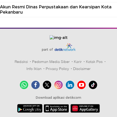
Akun Resmi Dinas Perpustakaan dan Kearsipan Kota
Pekanbaru
part of
Redaksi
Pedoman Media Siber
Karir
Kotak Pos
Info Iklan
Privacy Policy
Disclaimer
Download aplikasi detikcom