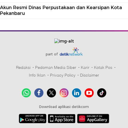
Akun Resmi Dinas Perpustakaan dan Kearsipan Kota
Pekanbaru
part of
Redaksi
Pedoman Media Siber
Karir
Kotak Pos
Info Iklan
Privacy Policy
Disclaimer
Download aplikasi detikcom