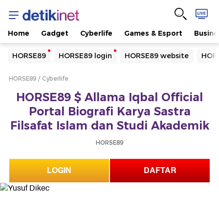
Home
Gadget
Cyberlife
Games & Esport
Busine
Yang sedang ramai dicari
HORSE89
HORSE89 login
HORSE89 website
HORS
Loading...
HORSE89
Cyberlife
Terakhir yang dicari
HORSE89 $ Allama Iqbal Official
Loading...
Portal Biografi Karya Sastra
Filsafat Islam dan Studi Akademik
HORSE89
LOGIN
DAFTAR