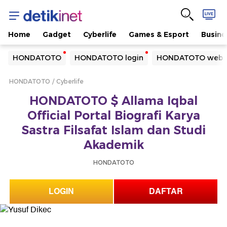
Home
Gadget
Cyberlife
Games & Esport
Busine
Yang sedang ramai dicari
HONDATOTO
HONDATOTO login
HONDATOTO webs
Loading...
HONDATOTO
Cyberlife
Terakhir yang dicari
HONDATOTO $ Allama Iqbal
Loading...
Official Portal Biografi Karya
Sastra Filsafat Islam dan Studi
Akademik
HONDATOTO
LOGIN
DAFTAR