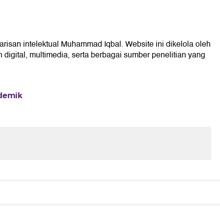
arisan intelektual Muhammad Iqbal. Website ini dikelola oleh
digital, multimedia, serta berbagai sumber penelitian yang
ademik