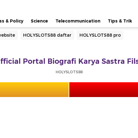
ss & Policy
Science
Telecommunication
Tips & Trik
ebsite
HOLYSLOTS88 daftar
HOLYSLOTS88 pro
icial Portal Biografi Karya Sastra Fi
HOLYSLOTS88