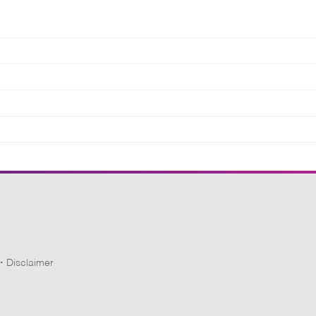
Disclaimer