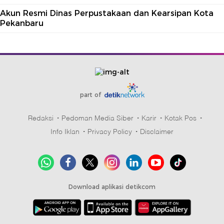
Akun Resmi Dinas Perpustakaan dan Kearsipan Kota
Pekanbaru
part of
Redaksi
Pedoman Media Siber
Karir
Kotak Pos
Info Iklan
Privacy Policy
Disclaimer
Download aplikasi detikcom