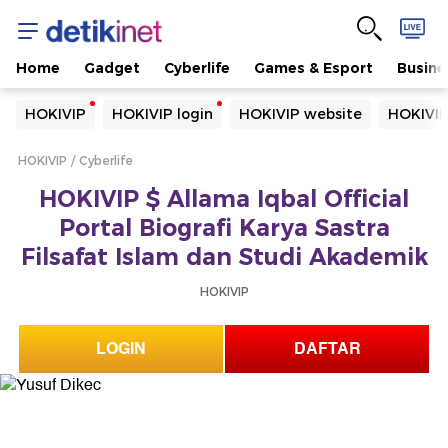
Home
Gadget
Cyberlife
Games & Esport
Busine
Yang sedang ramai dicari
HOKIVIP
HOKIVIP login
HOKIVIP website
HOKIVIP
Loading...
HOKIVIP
Cyberlife
Terakhir yang dicari
HOKIVIP $ Allama Iqbal Official
Loading...
Portal Biografi Karya Sastra
Filsafat Islam dan Studi Akademik
HOKIVIP
LOGIN
DAFTAR