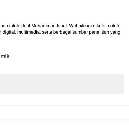
isan intelektual Muhammad Iqbal. Website ini dikelola oleh
digital, multimedia, serta berbagai sumber penelitian yang
emik