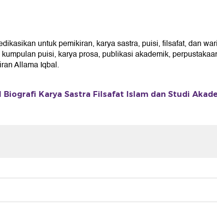
asikan untuk pemikiran, karya sastra, puisi, filsafat, dan war
umpulan puisi, karya prosa, publikasi akademik, perpustakaan 
an Allama Iqbal.
 Biografi Karya Sastra Filsafat Islam dan Studi Akad