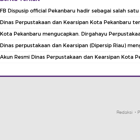
FB Dispusip official Pekanbaru hadir sebagai salah sa
Dinas Perpustakaan dan Kearsipan Kota Pekanbaru terle
Kota Pekanbaru mengucapkan. Dirgahayu Perpustakaan
Dinas perpustakaan dan Kearsipan (Dipersip Riau) me
Akun Resmi Dinas Perpustakaan dan Kearsipan Kota P
Redaksi
P