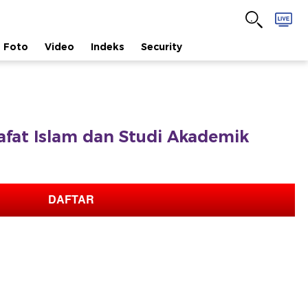
Foto
Video
Indeks
Security
safat Islam dan Studi Akademik
DAFTAR