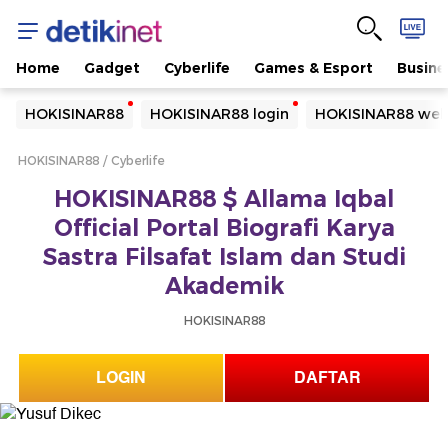
Home
Gadget
Cyberlife
Games & Esport
Busine
Yang sedang ramai dicari
HOKISINAR88
HOKISINAR88 login
HOKISINAR88 web
Loading...
HOKISINAR88
Cyberlife
Terakhir yang dicari
HOKISINAR88 $ Allama Iqbal
Loading...
Official Portal Biografi Karya
Sastra Filsafat Islam dan Studi
Akademik
HOKISINAR88
LOGIN
DAFTAR