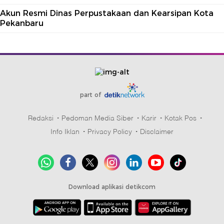
Akun Resmi Dinas Perpustakaan dan Kearsipan Kota
Pekanbaru
part of
Redaksi
Pedoman Media Siber
Karir
Kotak Pos
Info Iklan
Privacy Policy
Disclaimer
Download aplikasi detikcom