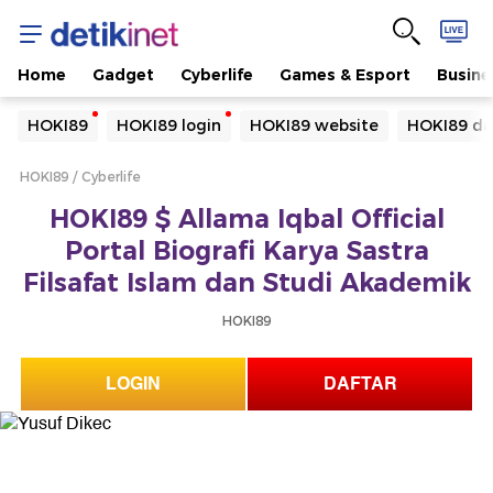
Home
Gadget
Cyberlife
Games & Esport
Busine
Yang sedang ramai dicari
HOKI89
HOKI89 login
HOKI89 website
HOKI89 da
Loading...
HOKI89
Cyberlife
Terakhir yang dicari
HOKI89 $ Allama Iqbal Official
Loading...
Portal Biografi Karya Sastra
Filsafat Islam dan Studi Akademik
HOKI89
LOGIN
DAFTAR