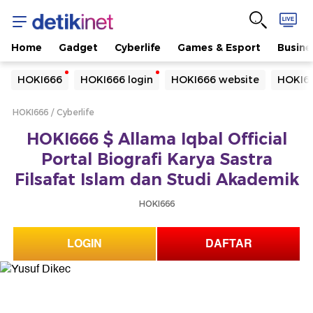
Home
Gadget
Cyberlife
Games & Esport
Busine
Yang sedang ramai dicari
HOKI666
HOKI666 login
HOKI666 website
HOKI66
Loading...
HOKI666
Cyberlife
Terakhir yang dicari
HOKI666 $ Allama Iqbal Official
Loading...
Portal Biografi Karya Sastra
Filsafat Islam dan Studi Akademik
HOKI666
LOGIN
DAFTAR