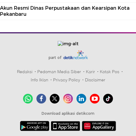
Akun Resmi Dinas Perpustakaan dan Kearsipan Kota
Pekanbaru
part of
Redaksi
Pedoman Media Siber
Karir
Kotak Pos
Info Iklan
Privacy Policy
Disclaimer
Download aplikasi detikcom