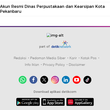
Akun Resmi Dinas Perpustakaan dan Kearsipan Kota
Pekanbaru
part of
Redaksi
Pedoman Media Siber
Karir
Kotak Pos
Info Iklan
Privacy Policy
Disclaimer
Download aplikasi detikcom