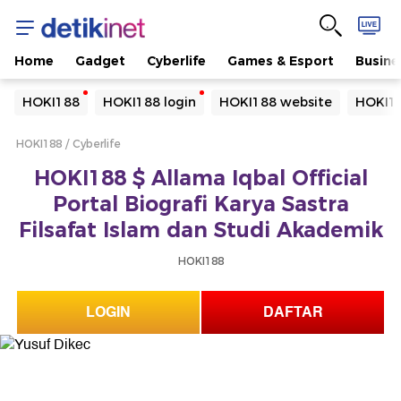
Home
Gadget
Cyberlife
Games & Esport
Busine
Yang sedang ramai dicari
HOKI188
HOKI188 login
HOKI188 website
HOKI18
Loading...
HOKI188
Cyberlife
Terakhir yang dicari
HOKI188 $ Allama Iqbal Official
Loading...
Portal Biografi Karya Sastra
Filsafat Islam dan Studi Akademik
HOKI188
LOGIN
DAFTAR